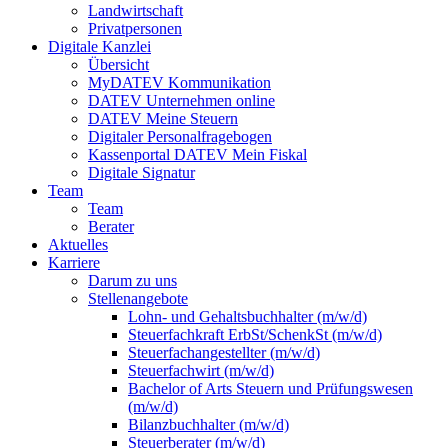
Landwirtschaft
Privatpersonen
Digitale Kanzlei
Übersicht
MyDATEV Kommunikation
DATEV Unternehmen online
DATEV Meine Steuern
Digitaler Personalfragebogen
Kassenportal DATEV Mein Fiskal
Digitale Signatur
Team
Team
Berater
Aktuelles
Karriere
Darum zu uns
Stellenangebote
Lohn- und Gehaltsbuchhalter (m/w/d)
Steuerfachkraft ErbSt/SchenkSt (m/w/d)
Steuerfachangestellter (m/w/d)
Steuerfachwirt (m/w/d)
Bachelor of Arts Steuern und Prüfungswesen
(m/w/d)
Bilanzbuchhalter (m/w/d)
Steuerberater (m/w/d)