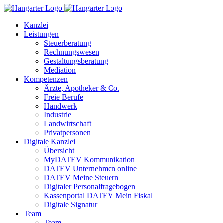
Kanzlei
Leistungen
Steuerberatung
Rechnungswesen
Gestaltungsberatung
Mediation
Kompetenzen
Ärzte, Apotheker & Co.
Freie Berufe
Handwerk
Industrie
Landwirtschaft
Privatpersonen
Digitale Kanzlei
Übersicht
MyDATEV Kommunikation
DATEV Unternehmen online
DATEV Meine Steuern
Digitaler Personalfragebogen
Kassenportal DATEV Mein Fiskal
Digitale Signatur
Team
Team