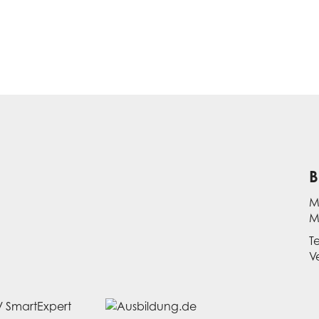
B
M
M
T
V