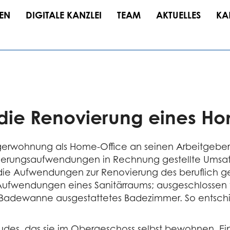
EN
DIGITALE KANZLEI
TEAM
AKTUELLES
KA
 die Renovierung eines H
egerwohnung als Home-Office an seinen Arbeitgebe
ovierungsaufwendungen in Rechnung gestellte Umsat
r die Aufwendungen zur Renovierung des beruflich g
Aufwendungen eines Sanitärraums; ausgeschlosse
Badewanne ausgestattetes Badezimmer. So entschie
udes, das sie im Obergeschoss selbst bewohnen. Ei