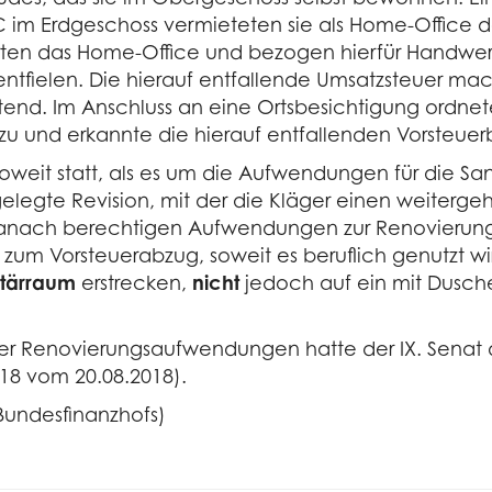
 Erdgeschoss vermieteten sie als Home-Office des
erten das Home-Office und bezogen hierfür Handwer
tfielen. Die hierauf entfallende Umsatzsteuer mac
ltend. Im Anschluss an eine Ortsbesichtigung ordn
u und erkannte die hierauf entfallenden Vorsteuer
oweit statt, als es um die Aufwendungen für die Sani
legte Revision, mit der die Kläger einen weiterg
 Danach berechtigen Aufwendungen zur Renovierung
um Vorsteuerabzug, soweit es beruflich genutzt wird
itärraum
erstrecken,
nicht
jedoch auf ein mit Dusc
r Renovierungsaufwendungen hatte der IX. Senat des
018 vom 20.08.2018).
 Bundesfinanzhofs)