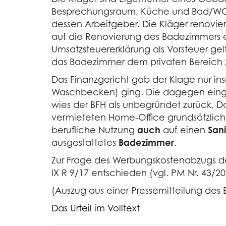
Besprechungsraum, Küche und Bad/WC im
dessen Arbeitgeber. Die Kläger renovi
auf die Renovierung des Badezimmers en
Umsatzsteuererklärung als Vorsteuer ge
das Badezimmer dem privaten Bereich z
Das Finanzgericht gab der Klage nur ins
Waschbecken) ging. Die dagegen einge
wies der BFH als unbegründet zurück.
vermieteten Home-Office grundsätzlich z
berufliche Nutzung
auch
auf einen
San
ausgestattetes
Badezimmer
.
Zur Frage des Werbungskostenabzugs de
IX R 9/17 entschieden (vgl. PM Nr. 43/2
(Auszug aus einer Pressemitteilung des
Das Urteil im Volltext