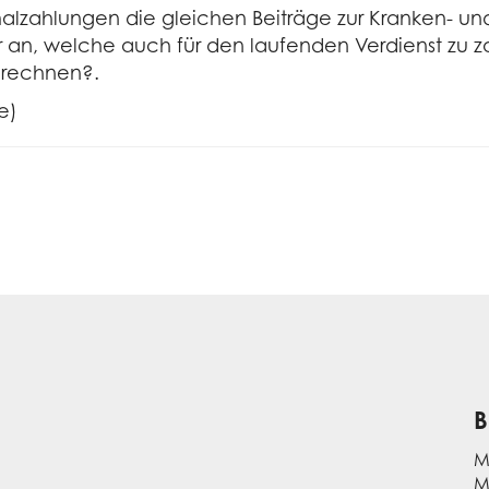
nmalzahlungen die gleichen Beiträge zur Kranken- u
an, welche auch für den laufenden Verdienst zu za
erechnen?.
e)
B
M
M