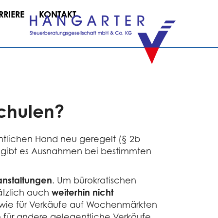
RRIERE
KONTAKT
Schulen?
ntlichen Hand neu geregelt (§ 2b
gs gibt es Ausnahmen bei bestimmten
anstaltungen
. Um bürokratischen
ätzlich auch
weiterhin nicht
so wie für Verkäufe auf Wochenmärkten
 für andere gelegentliche Verkäufe