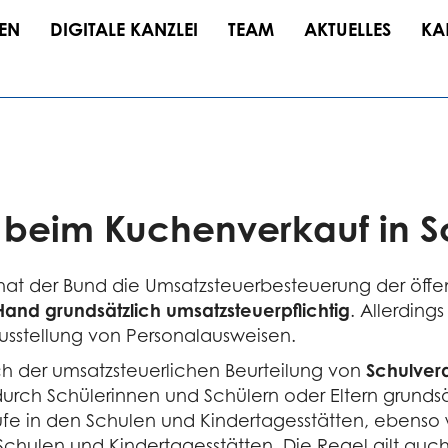
EN
DIGITALE KANZLEI
TEAM
AKTUELLES
KA
t beim Kuchenverkauf in 
at der Bund die Umsatzsteuerbesteuerung der öffe
 Hand grundsätzlich umsatzsteuerpflichtig
. Allerdin
usstellung von Personalausweisen.
ich der umsatzsteuerlichen Beurteilung von
Schulver
urch Schülerinnen und Schülern oder Eltern grunds
käufe in den Schulen und Kindertagesstätten, eben
chulen und Kindertagesstätten. Die Regel gilt auch