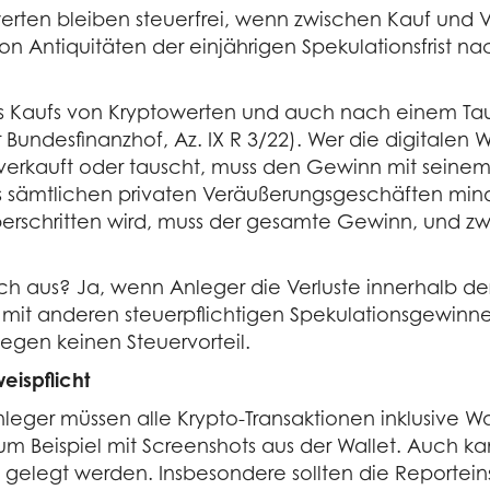
en bleiben steuerfrei, wenn zwischen Kauf und Verk
on Antiquitäten der einjährigen Spekulationsfrist n
des Kaufs von Kryptowerten und auch nach einem T
Bundesfinanzhof, Az. IX R 3/22). Wer die digitalen W
kauft oder tauscht, muss den Gewinn mit seinem p
 sämtlichen privaten Veräußerungsgeschäften minde
berschritten wird, muss der gesamte Gewinn, und zw
ch aus? Ja, wenn Anleger die Verluste innerhalb der 
mit anderen steuerpflichtigen Spekulationsgewinne
gegen keinen Steuervorteil.
eispflicht
leger müssen alle Krypto-Transaktionen inklusive 
um Beispiel mit Screenshots aus der Wallet. Auch ka
 gelegt werden. Insbesondere sollten die Reportei