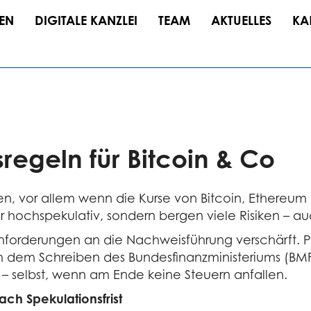
EN
DIGITALE KANZLEI
TEAM
AKTUELLES
KA
egeln für Bitcoin & Co
en, vor allem wenn die Kurse von Bitcoin, Ethereu
 hochspekulativ, sondern bergen viele Risiken – auc
nforderungen an die Nachweisführung verschärft. Pri
h dem Schreiben des Bundesfinanzministeriums (BMF
 – selbst, wenn am Ende keine Steuern anfallen.
ch Spekulationsfrist