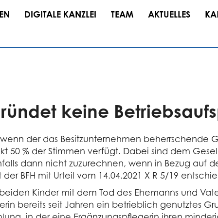
EN
DIGITALE KANZLEI
TEAM
AKTUELLES
KA
ündet keine Betriebs­auf
or, wenn der das Besitzunternehmen beherrschende G
akt 50 % der Stimmen verfügt. Dabei sind dem Gesel
nfalls dann nicht zuzurechnen, wenn in Bezug auf de
 der BFH mit Urteil vom 14.04.2021 X R 5/19 entschi
hre beiden Kinder mit dem Tod des Ehemanns und Vat
in bereits seit Jahren ein betrieblich genutztes 
lung, in der eine Ergänzungspflegerin ihren minderjä