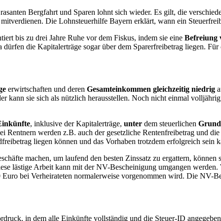
er rasanten Bergfahrt und Sparen lohnt sich wieder. Es gilt, die versc
 mitverdienen. Die Lohnsteuerhilfe Bayern erklärt, wann ein Steuerfrei
tiert bis zu drei Jahre Ruhe vor dem Fiskus, indem sie eine
Befreiung
a dürfen die Kapitalerträge sogar über dem Sparerfreibetrag liegen. Für
ge
erwirtschaften und deren
Gesamteinkommen gleichzeitig niedrig
a
kann sie sich als nützlich herausstellen. Noch nicht einmal volljährig,
Einkünfte
, inklusive der Kapitalerträge,
unter
dem steuerlichen
Grundf
i Rentnern werden z.B. auch der gesetzliche Rentenfreibetrag und die
dfreibetrag liegen können und das Vorhaben trotzdem erfolgreich sein 
chäfte machen, um laufend den besten Zinssatz zu ergattern, können s
ese lästige Arbeit kann mit der NV-Bescheinigung umgangen werden. Wei
 Euro bei Verheirateten normalerweise vorgenommen wird. Die NV-Besc
rdruck, in dem alle Einkünfte vollständig und die Steuer-ID angegeb