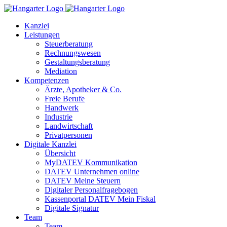
Kanzlei
Leistungen
Steuerberatung
Rechnungswesen
Gestaltungsberatung
Mediation
Kompetenzen
Ärzte, Apotheker & Co.
Freie Berufe
Handwerk
Industrie
Landwirtschaft
Privatpersonen
Digitale Kanzlei
Übersicht
MyDATEV Kommunikation
DATEV Unternehmen online
DATEV Meine Steuern
Digitaler Personalfragebogen
Kassenportal DATEV Mein Fiskal
Digitale Signatur
Team
Team