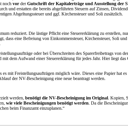
ist noch
vor
der
Gutschrift der Kapitalerträge und Ausstellung der 
 durch und erstatten die bereits abgeführten Steuern auf Zinsen, Div
ntigen Abgeltungssteuer und ggf. Kirchensteuer und Soli zusätzlich.
m reduziert. Die lästige Pflicht eine Steuererklärung zu erstellen, nu
tigt, dass eine Befreiung von Einkommensteuer, Kirchensteuer, Soli un
.
stellungsaufträge oder bei Überschreiten des Sparerfreibetrags von de
nd mit dem Aufwand einer Steuererklärung für jedes Jahr. Hier liegt da
s es mit Freistellungsaufträgen möglich wäre. Dieses eine Papier hat es 
 Ablauf der NV-Bescheinigung eine neue beantragt werden.
rzielt werden,
benötigt die NV-Bescheinigung im Original
. Kopien, 
en,
wie viele Bescheinigungen benötigt werden
. Da die Bescheinig
ochen beim Finanzamt einzuplanen.“