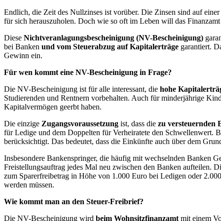
Endlich, die Zeit des Nullzinses ist vorüber. Die Zinsen sind auf ein
für sich herauszuholen. Doch wie so oft im Leben will das Finanzamt
Diese
Nichtveranlagungsbescheinigung (NV-Bescheinigung)
garan
bei Banken
und vom Steuerabzug auf Kapitalerträge
garantiert. D
Gewinn ein.
Für wen kommt eine NV-Bescheinigung in Frage?
Die NV-Bescheinigung ist für alle interessant, die
hohe Kapitalerträ
Studierenden und Rentnern vorbehalten. Auch für minderjährige Kinder 
Kapitalvermögen geerbt haben.
Die einzige
Zugangsvoraussetzung
ist, dass die
zu versteuernden 
für Ledige und dem Doppelten für Verheiratete den Schwellenwert. Be
berücksichtigt. Das bedeutet, dass die Einkünfte auch über dem Grun
Insbesondere Bankenspringer, die häufig mit wechselnden Banken Ges
Freistellungsauftrag jedes Mal neu zwischen den Banken aufteilen. Di
zum Sparerfreibetrag in Höhe von 1.000 Euro bei Ledigen oder 2.000
werden müssen.
Wie kommt man an den Steuer-Freibrief?
Die NV-Bescheinigung wird
beim Wohnsitzfinanzamt
mit einem Vo