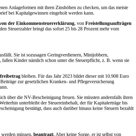
hiedenen Anlageformen mit ihren Zinshöhen zu checken, um das meiste
brief bei Kapitalgewinnen eingeholt werden kann.
 von der Einkommensteuererklärung
, von
Freistellungsaufträgen
 den Steuerzahler bringt das sofort 25 bis 28 Prozent mehr vom
usfällt. Sie ist sozusagen Geringverdienern, Minijobbern,
 fallen Kinder nämlich schon unter die Steuerpflicht, z. B. wenn sie
reibetrag
bleiben. Für das Jahr 2023 bildet dieser mit 10.908 Euro
 Beiträge zur gesetzlichen Kranken- und Pflegeversicherung
kann.
ich über die NV-Bescheinigung freuen. Sie müssten andernfalls ihren
terhin unterbleibt der Steuereinbehalt, der für Kapitalerträge bis
heinigung bestätigt, dass auch darüber hinaus keine Steuern bezahlt
en werden müssen,
beantragt
. Aber keine Sorge, er ist selbst von