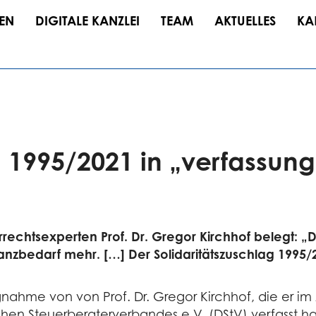
EN
DIGITALE KANZLEI
TEAM
AKTUELLES
KA
g 1995/2021 in „verfassung
echtsexperten Prof. Dr. Gregor Kirchhof belegt: „
edarf mehr. […] Der Solidaritätszuschlag 1995/2021 
nahme von von Prof. Dr. Gregor Kirchhof, die er im
hen Steuerberaterverbandes e.V. (DStV) verfasst ha