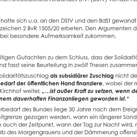
 hatte sich u.a. an den DStV und den BdSt gewandt
ichen 2 BvR 1505/20 erbeten. Den Argumenten des 
hierbei besondere Aufmerksamkeit zukommen.
itigen Gutachten zu dem Schluss, dass der Solidaritä
nd fasst seine Beurteilung in zwölf Thesen zusamme
Solidaritätszuschlag
als subsidiärer Zuschlag
nicht de
arf der öffentlichen Hand finanziere
, wobei der 
 Kirchhof weiter,
„…ist außer Kraft zu setzen, wenn 
einem dauerhaften Finanzanliegen geworden ist.“
bedarf des Bundes liege 30 Jahre nach dem Ereignis
eitgrenze gezogen werden, wann ein längerer Son
ich auch der Zeitpunkt, wann der Tag zur Nacht wi
alb des Morgengrauens und der Dämmerung offensi