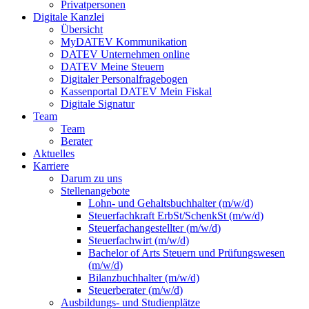
Privatpersonen
Digitale Kanzlei
Übersicht
MyDATEV Kommunikation
DATEV Unternehmen online
DATEV Meine Steuern
Digitaler Personalfragebogen
Kassenportal DATEV Mein Fiskal
Digitale Signatur
Team
Team
Berater
Aktuelles
Karriere
Darum zu uns
Stellenangebote
Lohn- und Gehaltsbuchhalter (m/w/d)
Steuerfachkraft ErbSt/SchenkSt (m/w/d)
Steuerfachangestellter (m/w/d)
Steuerfachwirt (m/w/d)
Bachelor of Arts Steuern und Prüfungswesen
(m/w/d)
Bilanzbuchhalter (m/w/d)
Steuerberater (m/w/d)
Ausbildungs- und Studienplätze