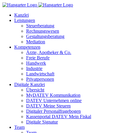
Kanzlei
Leistungen
Steuerberatung
Rechnungswesen
Gestaltungsberatung
Mediation
Kompetenzen
Ärzte, Apotheker & Co.
Freie Berufe
Handwerk
Industrie
Landwirtschaft
Privatpersonen
Digitale Kanzlei
Übersicht
MyDATEV Kommunikation
DATEV Unternehmen online
DATEV Meine Steuern
Digitaler Personalfragebogen
Kassenportal DATEV Mein Fiskal
Digitale Signatur
Team
Team