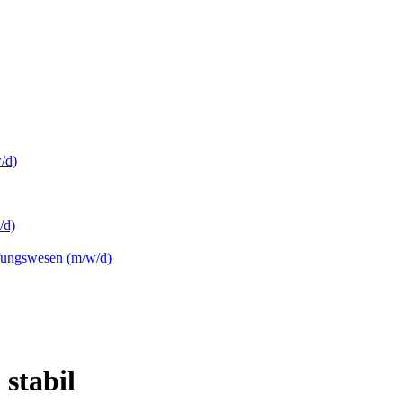
/d)
/d)
üfungswesen (m/w/d)
 stabil