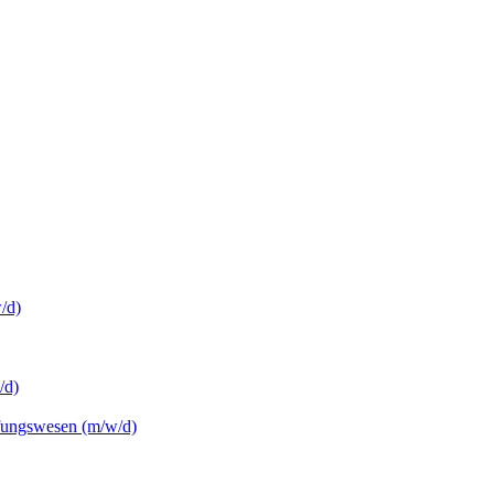
/d)
/d)
üfungswesen (m/w/d)