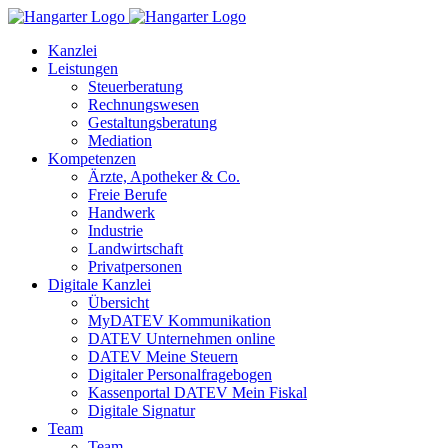
Kanzlei
Leistungen
Steuerberatung
Rechnungswesen
Gestaltungsberatung
Mediation
Kompetenzen
Ärzte, Apotheker & Co.
Freie Berufe
Handwerk
Industrie
Landwirtschaft
Privatpersonen
Digitale Kanzlei
Übersicht
MyDATEV Kommunikation
DATEV Unternehmen online
DATEV Meine Steuern
Digitaler Personalfragebogen
Kassenportal DATEV Mein Fiskal
Digitale Signatur
Team
Team