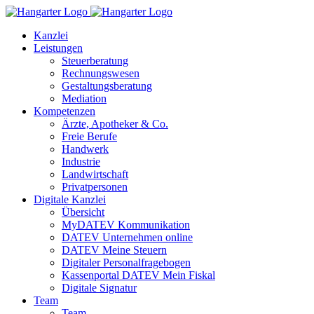
Kanzlei
Leistungen
Steuerberatung
Rechnungswesen
Gestaltungsberatung
Mediation
Kompetenzen
Ärzte, Apotheker & Co.
Freie Berufe
Handwerk
Industrie
Landwirtschaft
Privatpersonen
Digitale Kanzlei
Übersicht
MyDATEV Kommunikation
DATEV Unternehmen online
DATEV Meine Steuern
Digitaler Personalfragebogen
Kassenportal DATEV Mein Fiskal
Digitale Signatur
Team
Team