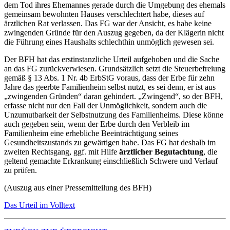
dem Tod ihres Ehemannes gerade durch die Umgebung des ehemals
gemeinsam bewohnten Hauses verschlechtert habe, dieses auf
ärztlichen Rat verlassen. Das FG war der Ansicht, es habe keine
zwingenden Gründe für den Auszug gegeben, da der Klägerin nicht
die Führung eines Haushalts schlechthin unmöglich gewesen sei.
Der BFH hat das erstinstanzliche Urteil aufgehoben und die Sache
an das FG zurückverwiesen. Grundsätzlich setzt die Steuerbefreiung
gemäß § 13 Abs. 1 Nr. 4b ErbStG voraus, dass der Erbe für zehn
Jahre das geerbte Familienheim selbst nutzt, es sei denn, er ist aus
„zwingenden Gründen“ daran gehindert. „Zwingend“, so der BFH,
erfasse nicht nur den Fall der Unmöglichkeit, sondern auch die
Unzumutbarkeit der Selbstnutzung des Familienheims. Diese könne
auch gegeben sein, wenn der Erbe durch den Verbleib im
Familienheim eine erhebliche Beeinträchtigung seines
Gesundheitszustands zu gewärtigen habe. Das FG hat deshalb im
zweiten Rechtsgang, ggf. mit Hilfe
ärztlicher Begutachtung
, die
geltend gemachte Erkrankung einschließlich Schwere und Verlauf
zu prüfen.
(Auszug aus einer Pressemitteilung des BFH)
Das Urteil im Volltext