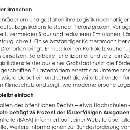
eler Branchen
nräder um und gestalten ihre Logistik nachhaltiger
te, Logistikdienstleistende, Tierarztpraxen, Verla
 Zeit, vermeiden Staus und reduzieren Emissionen, L
xistauglichkeit. Ein selbstständiger Kameramann ber
 Drehorten bringt. Er muss keinen Parkplatz suchen,
insetzen. So arbeitet er effizienter und setzt ein Ze
tikdienstleister aus einer Großstadt nutzt die Förd
ngeschafften E-Lastenrädern ersetzt das Unternehme
 ein Micro-Depot ein und schult die Mitarbeitenden f
Klimaschutz und zeigt, wie moderne urbane Logistik
bleibt einfach
lten des öffentlichen Rechts – etwa Hochschulen
ote beträgt 25 Prozent der förderfähigen Ausgaben
trolle (BAFA) informiert auf seiner
Website
über alle
le. Weitere Informationen zur Bundesförderung von