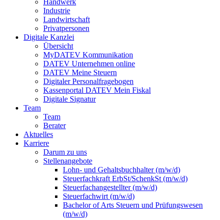
Handwerk
Industrie
Landwirtschaft
Privatpersonen
Digitale Kanzlei
Übersicht
MyDATEV Kommunikation
DATEV Unternehmen online
DATEV Meine Steuern
Digitaler Personalfragebogen
Kassenportal DATEV Mein Fiskal
Digitale Signatur
Team
Team
Berater
Aktuelles
Karriere
Darum zu uns
Stellenangebote
Lohn- und Gehaltsbuchhalter (m/w/d)
Steuerfachkraft ErbSt/SchenkSt (m/w/d)
Steuerfachangestellter (m/w/d)
Steuerfachwirt (m/w/d)
Bachelor of Arts Steuern und Prüfungswesen
(m/w/d)