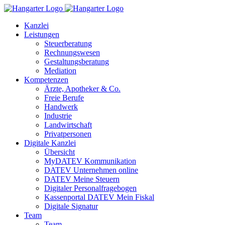
Kanzlei
Leistungen
Steuerberatung
Rechnungswesen
Gestaltungsberatung
Mediation
Kompetenzen
Ärzte, Apotheker & Co.
Freie Berufe
Handwerk
Industrie
Landwirtschaft
Privatpersonen
Digitale Kanzlei
Übersicht
MyDATEV Kommunikation
DATEV Unternehmen online
DATEV Meine Steuern
Digitaler Personalfragebogen
Kassenportal DATEV Mein Fiskal
Digitale Signatur
Team
Team