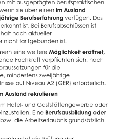
en mit ausgeprägten berufspraktischen
, wenn sie über einen
im Ausland
ährige Berufserfahrung
verfügen. Das
kannt ist. Bei Berufsabschlüssen ist
halt nach aktueller
 nicht tarifgebunden ist.
mern eine weitere
Möglichkeit eröffnet,
nde Fachkraft verpflichten sich, nach
oraussetzungen für die
e, mindestens zweijährige
nisse auf Niveau A2 (GER) erforderlich.
m Ausland rekrutieren
a im Hotel- und Gaststättengewerbe oder
inzustellen. Eine
Berufsausbildung oder
bzw. die Arbeitserlaubnis grundsätzlich
erantwortet die Prüfung der