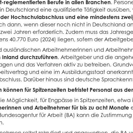
cht-reglementierten Berufe in allen Branchen
. Person
n Deutschland eine qualifizierte Tätigkeit ausüben
der Hochschulabschluss und eine mindestens zweij
uch dann, wenn dieser noch nicht in Deutschland aner
zwei Jahren erforderlich. Zudem muss das Jahresge
 40.770 Euro (2024) liegen, sofern der Arbeitgeber
d ausländischen Arbeitnehmerinnen und Arbeitneh
 Inland durchzuführen
. Arbeitgeber und die angehe
agen und das Verfahren aktiv zu betreiben. Grundv
eitsvertrag und eine im Ausbildungsstaat anerkannt
bschluss. Darüber hinaus sind deutsche Sprachkennt
 können für Spitzenzeiten befristet Personal aus de
e Möglichkeit, für Engpässe in Spitzenzeiten, etw
erinnen und Arbeitnehmer für bis zu acht Monate
e
 Bundesagentur für Arbeit (BA) kann die Zustimmung 
n.
nehmen selbst rekrutiert und angeworben, die BA v