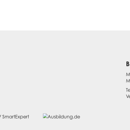
B
M
M
T
V