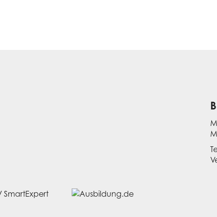
B
M
M
T
V