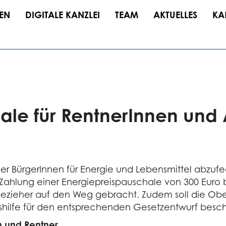
EN
DIGITALE KANZLEI
TEAM
AKTUELLES
KA
hale für Rentner­Innen un
r BürgerInnen für Energie und Lebensmittel abzufed
e Zahlung einer Energiepreispauschale von 300 Euro
ezieher auf den Weg gebracht. Zudem soll die Oberg
ilfe für den entsprechenden Gesetzentwurf beschl
n und Rentner