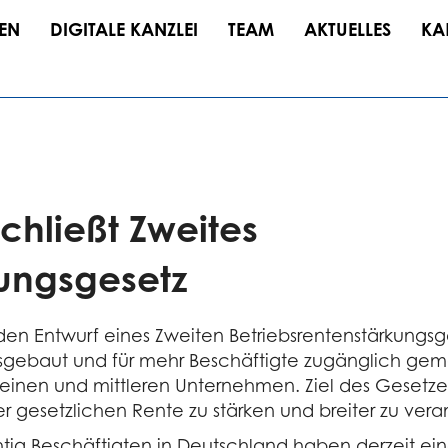
EN
DIGITALE KANZLEI
TEAM
AKTUELLES
KA
chließt Zweites
kungsgesetz
en Entwurf eines Zweiten Betriebsrentenstärkungsge
ausgebaut und für mehr Beschäftigte zugänglich ge
inen und mittleren Unternehmen. Ziel des Gesetzes i
 gesetzlichen Rente zu stärken und breiter zu vera
chtig Beschäftigten in Deutschland haben derzeit ein