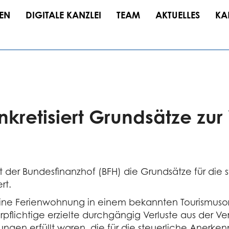
EN
DIGITALE KANZLEI
TEAM
AKTUELLES
KA
kretisiert Grundsätze zu
hat der Bundesfinanzhof (BFH) die Grundsätze für di
rt.
e eine Ferienwohnung in einem bekannten Tourismuso
pflichtige erzielte durchgängig Verluste aus der V
zungen erfüllt waren, die für die steuerliche Anerk