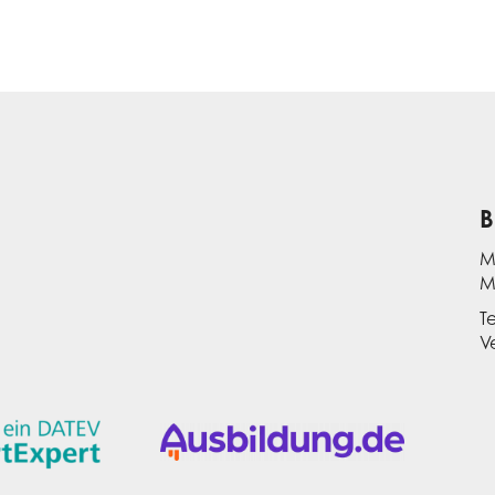
B
M
M
T
V