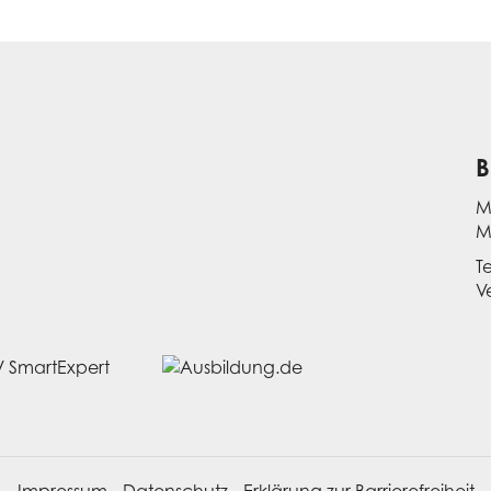
B
M
M
T
V