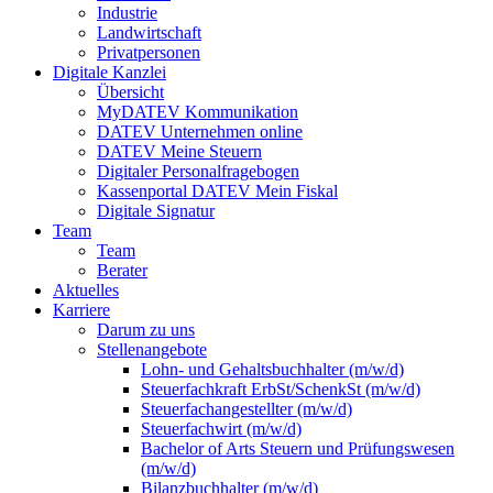
Industrie
Landwirtschaft
Privatpersonen
Digitale Kanzlei
Übersicht
MyDATEV Kommunikation
DATEV Unternehmen online
DATEV Meine Steuern
Digitaler Personalfragebogen
Kassenportal DATEV Mein Fiskal
Digitale Signatur
Team
Team
Berater
Aktuelles
Karriere
Darum zu uns
Stellenangebote
Lohn- und Gehaltsbuchhalter (m/w/d)
Steuerfachkraft ErbSt/SchenkSt (m/w/d)
Steuerfachangestellter (m/w/d)
Steuerfachwirt (m/w/d)
Bachelor of Arts Steuern und Prüfungswesen
(m/w/d)
Bilanzbuchhalter (m/w/d)