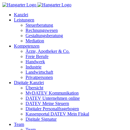
Kanzlei
Leistungen
Steuerberatung
Rechnungswesen
Gestaltungsberatung
Mediation
Kompetenzen
Ärzte, Apotheker & Co.
Freie Berufe
Handwerk
Industrie
Landwirtschaft
Privatpersonen
Digitale Kanzlei
Übersicht
MyDATEV Kommunikation
DATEV Unternehmen online
DATEV Meine Steuern
Digitaler Personalfragebogen
Kassenportal DATEV Mein Fiskal
Digitale Signatur
Team
Team